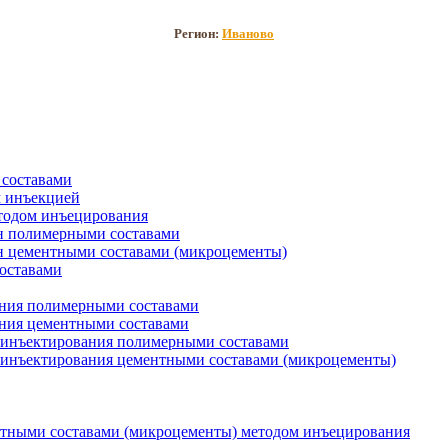
Регион:
Иваново
составами
 инъекцией
тодом инъецирования
н полимерными составами
 цементными составами (микроцементы)
оставами
ния полимерными составами
ния цементными составами
м инъектирования полимерными составами
 инъектирования цементными составами (микроцементы)
нтными составами (микроцементы) методом инъецирования