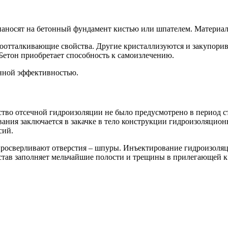
носят на бетонный фундамент кистью или шпателем. Материал 
отталкивающие свойства. Другие кристаллизуются и закупорива
Бетон приобретает способность к самоизлечению.
нной эффективностью.
ство отсечной гидроизоляции не было предусмотрено в период с
ния заключается в закачке в тело конструкции гидроизоляцион
сий.
просверливают отверстия – шпуры. Инъектирование гидроизоляц
став заполняет мельчайшие полости и трещины в прилегающей к