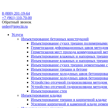
8 (800) 201-19-64
+7 (961) 110-70-00
Обратный звонок
order@injectir.ru
Услуги
Инъектирование бетонных конструкций
Инъектирование сухих трещин полимерными 
Герметизация деформационных швов методом
Герметизация мест прохода коммуникаций ме
Инъектирование влажных и напорных трещи
Инъектирование влажных и напорных трещин
Инъектирование сухих трещин цементными с
Инъектирование трещин в бетоне
Инъектирование холодлных швов бетонирова
Инъектирование холодлных швов бетонирова
Устройство отсечной гидроизоляции методо
Устройство отсечной гидроизоляции методом
Инъектирование стен
Инъектирование кладки
Инъектирование трещин в кирпичной кладке
Усиление кирпичной и каменной клади цеме