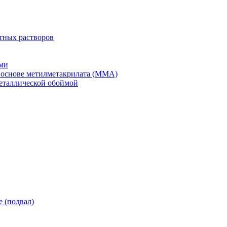
тных растворов
ми
 основе метилметакрилата (ММА)
еталлической обоймой
 (подвал)