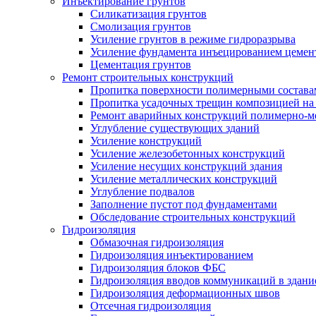
Инъектирование грунтов
Силикатизация грунтов
Смолизация грунтов
Усиление грунтов в режиме гидроразрыва
Усиление фундамента инъецированием цемен
Цементация грунтов
Ремонт строительных конструкций
Пропитка поверхности полимерными состава
Пропитка усадочных трещин композицией на
Ремонт аварийных конструкций полимерно-м
Углубление существующих зданий
Усиление конструкций
Усиление железобетонных конструкций
Усиление несущих конструкций здания
Усиление металлических конструкций
Углубление подвалов
Заполнение пустот под фундаментами
Обследование строительных конструкций
Гидроизоляция
Обмазочная гидроизоляция
Гидроизоляция инъектированием
Гидроизоляция блоков ФБС
Гидроизоляция вводов коммуникаций в здание
Гидроизоляция деформационных швов
Отсечная гидроизоляция