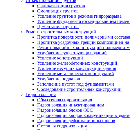
Инъектирование грунтов
Силикатизация грунтов
Смолизация грунтов
Усиление грунтов в режиме гидроразрыва
Усиление фундамента инъецированием цемен
Цементация грунтов
Ремонт строительных конструкций
Пропитка поверхности полимерными состава
Пропитка усадочных трещин композицией на
Ремонт аварийных конструкций полимерно-м
Углубление существующих зданий
Усиление конструкций
Усиление железобетонных конструкций
Усиление несущих конструкций здания
Усиление металлических конструкций
Углубление подвалов
Заполнение пустот под фундаментами
Обследование строительных конструкций
Гидроизоляция
Обмазочная гидроизоляция
Гидроизоляция инъектированием
Гидроизоляция блоков ФБС
Гидроизоляция вводов коммуникаций в здание
Гидроизоляция деформационных швов
Отсечная гидроизоляция