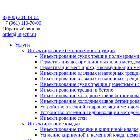
8 (800) 201-19-64
+7 (961) 110-70-00
Обратный звонок
order@injectir.ru
Услуги
Инъектирование бетонных конструкций
Инъектирование сухих трещин полимерными 
Герметизация деформационных швов методом
Герметизация мест прохода коммуникаций ме
Инъектирование влажных и напорных трещи
Инъектирование влажных и напорных трещин
Инъектирование сухих трещин цементными с
Инъектирование трещин в бетоне
Инъектирование холодлных швов бетонирова
Инъектирование холодлных швов бетонирова
Устройство отсечной гидроизоляции методо
Устройство отсечной гидроизоляции методом
Инъектирование стен
Инъектирование кладки
Инъектирование трещин в кирпичной кладке
Усиление кирпичной и каменной клади цеме