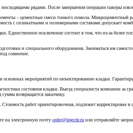
нисходящими рядами. После завершения операции пакеры извле
ементы – цементные смеси тонкого помола. Микроцементный ра
тимость с силикатными и полимерными составами допускает ком
ки. Единственное исключение состоит в том, что из-за более п
дготовки и специального оборудования. Заниматься им самосто
под сомнение.
 основных мероприятий по инъектированию кладки. Гарантируем
агностики состояния кладки. Выезд специалиста компании за г
 сумма возвращается заказчику.
. Стоимость работ ориентировочная, подлежит корректировке в 
ите на электронную почту
order@injectir.ru
или отправляйте запрос