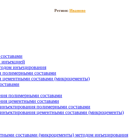
Регион:
Иваново
составами
 инъекцией
тодом инъецирования
н полимерными составами
 цементными составами (микроцементы)
оставами
ния полимерными составами
ния цементными составами
м инъектирования полимерными составами
 инъектирования цементными составами (микроцементы)
нтными составами (микроцементы) методом инъецирования