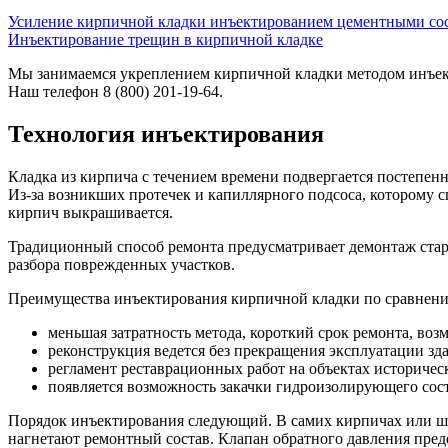
Усиление кирпичной кладки инъектированием цементными со
Инъектирование трещин в кирпичной кладке
Мы занимаемся укреплением кирпичной кладки методом инъект
Наш телефон 8 (800) 201-19-64.
Технология инъектирования
Кладка из кирпича с течением времени подвергается постепен
Из-за возникших протечек и капиллярного подсоса, которому с
кирпич выкрашивается.
Традиционный способ ремонта предусматривает демонтаж стар
разбора поврежденных участков.
Преимущества инъектирования кирпичной кладки по сравнени
меньшая затратность метода, короткий срок ремонта, воз
реконструкция ведется без прекращения эксплуатации зд
регламент реставрационных работ на объектах историчес
появляется возможность закачки гидроизолирующего сост
Порядок инъектирования следующий. В самих кирпичах или шв
нагнетают ремонтный состав. Клапан обратного давления пред