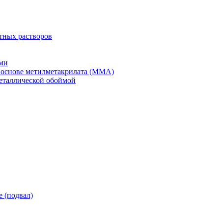
тных растворов
ми
 основе метилметакрилата (ММА)
еталлической обоймой
 (подвал)