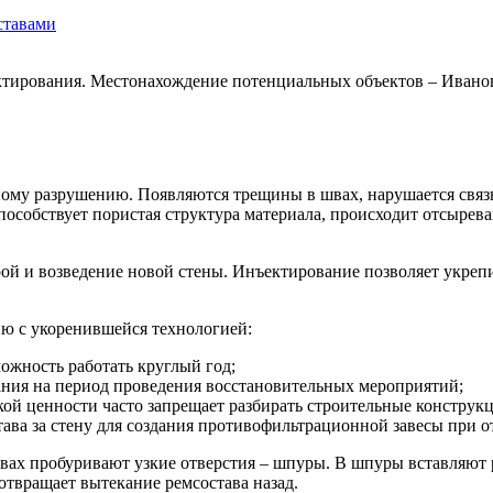
ставами
ирования. Местонахождение потенциальных объектов – Иваново
ному разрушению. Появляются трещины в швах, нарушается связ
пособствует пористая структура материала, происходит отсырев
ой и возведение новой стены. Инъектирование позволяет укреп
ю с укоренившейся технологией:
можность работать круглый год;
ания на период проведения восстановительных мероприятий;
кой ценности часто запрещает разбирать строительные конструк
ава за стену для создания противофильтрационной завесы при о
ах пробуривают узкие отверстия – шпуры. В шпуры вставляют 
отвращает вытекание ремсостава назад.