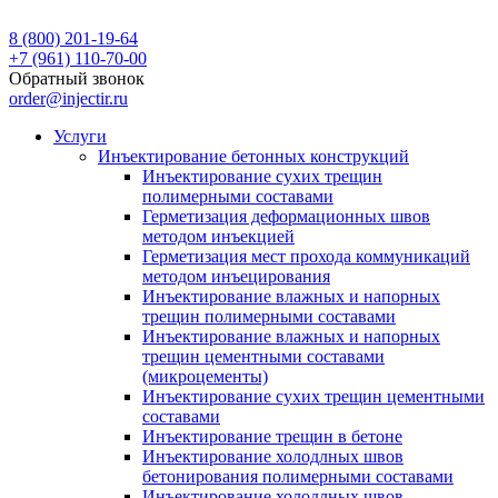
8 (800) 201-19-64
+7 (961) 110-70-00
Обратный звонок
order@injectir.ru
Услуги
Инъектирование бетонных конструкций
Инъектирование сухих трещин
полимерными составами
Герметизация деформационных швов
методом инъекцией
Герметизация мест прохода коммуникаций
методом инъецирования
Инъектирование влажных и напорных
трещин полимерными составами
Инъектирование влажных и напорных
трещин цементными составами
(микроцементы)
Инъектирование сухих трещин цементными
составами
Инъектирование трещин в бетоне
Инъектирование холодлных швов
бетонирования полимерными составами
Инъектирование холодлных швов