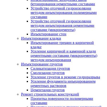
бетонирования цементными составами
Устройство отсечной гидроизоляции
методом инъектирования полимерными
составами
Устройство отсечной гидроизоляции
методом инъектирования цементными
составами (микроцементы)
Инъектирование стен
Инъектирование кладки
Инъектирование трещин в кирпичной
кладке
Усиление кирпичной и каменной клади
цементными составами (микроцементы)
методом инъецирования
Инъектирование грунтов
Силикатизация грунтов
Смолизация грунтов
Усиление грунтов в режиме гидроразрыва
Усиление фундамента инъецированием
цементных растворов
Цементация грунтов
Ремонт строительных конструкций
Пропитка поверхности полимерными
составами